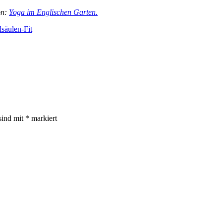
on:
Yoga im Englischen Garten.
säulen-Fit
sind mit
*
markiert