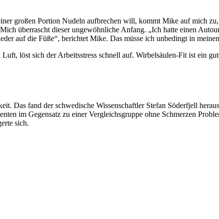
iner großen Portion Nudeln aufbrechen will, kommt Mike auf mich zu,
. Mich überrascht dieser ungewöhnliche Anfang. „Ich hatte einen Autounf
ieder auf die Füße“, berichtet Mike. Das müsse ich unbedingt in meinem
Luft, löst sich der Arbeitsstress schnell auf. Wirbelsäulen-Fit ist ein g
it. Das fand der schwedische Wissenschaftler Stefan Söderfjell herau
tienten im Gegensatz zu einer Vergleichsgruppe ohne Schmerzen Proble
erte sich.