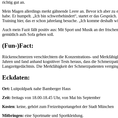
richtig gut an.
Mein Magen allerdings merkt gähnende Leere an. Bevor ich aber zu e
habe. Er humpelt. „Ich bin schwerbehindert“, startet er das Gespräch
Training hier, das er schon jahrelang besuche. „Ich komme deshalb w
Auch mein Fazit fällt positiv aus: Mit Sport und Musik an der frischen 
gemütlich aufs Sofa gehen soll.
(Fun-)Fact:
Rückenschmerzen verschlechtern die Konzentrations- und Merkfähigke
Jahren und fand anhand kognitiver Tests heraus, dass die Schmerzpa
Langzeitgedächtnis. Die Merkfähigkeit der Schmerzpatienten verrging
Eckdaten:
Ort:
Luitpoldpark nahe Bamberger Haus
Zeit:
freitags von 18.00-18.45 Uhr, von Mai bis September
Kosten
: keine, gehört zum Freizeitsportangebot der Stadt München
Mitbringen:
eine Sportmatte und Sportkleidung.