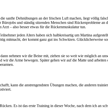
die sanfte Dehnübungen an der frischen Luft machen, liegt völlig fals
Bürojobs und ständig sitzenden Menschen sind Rückenprobleme an der
Arzt – also besser etwas für die Rückenmuskulatur tun.
nehmer jeden Alters haben sich halbkreisartig um Martina aufgestellt, 
ig mitmacht, der kommt ganz gut ins Schwitzen. Glücklicherweise so
ann nehmen wir die Beine mit, ziehen sie so weit wie möglich an un
 wir die Arme bewegen. Später gehen wir auf die Matte und arbeiten 
berarmen.
chafft, kann die anstrengendsten Übungen machen, die anderen trainie
tiviert.
cken. Es ist das erste Training in dieser Woche, nach dem ich an schw