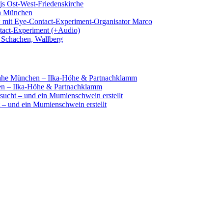
js Ost-West-Friedenskirche
in München
ew mit Eye-Contact-Experiment-Organisator Marco
tact-Experiment (+Audio)
Schachen, Wallberg
ahe München – Ilka-Höhe & Partnachklamm
n – Ilka-Höhe & Partnachklamm
sucht – und ein Mumienschwein erstellt
 – und ein Mumienschwein erstellt