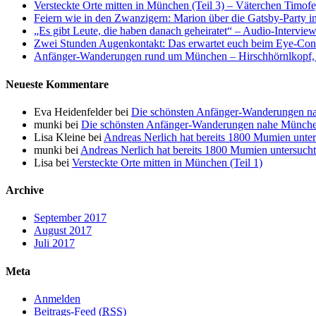
Versteckte Orte mitten in München (Teil 3) – Väterchen Timofe
Feiern wie in den Zwanzigern: Marion über die Gatsby-Party 
„Es gibt Leute, die haben danach geheiratet“ – Audio-Intervi
Zwei Stunden Augenkontakt: Das erwartet euch beim Eye-Con
Anfänger-Wanderungen rund um München – Hirschhörnlkopf, 
Neueste Kommentare
Eva Heidenfelder
bei
Die schönsten Anfänger-Wanderungen n
munki
bei
Die schönsten Anfänger-Wanderungen nahe Münche
Lisa Kleine
bei
Andreas Nerlich hat bereits 1800 Mumien unter
munki
bei
Andreas Nerlich hat bereits 1800 Mumien untersucht
Lisa
bei
Versteckte Orte mitten in München (Teil 1)
Archive
September 2017
August 2017
Juli 2017
Meta
Anmelden
Beitrags-Feed (
RSS
)