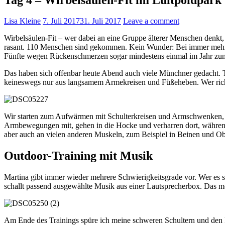
Lisa Kleine
7. Juli 2017
31. Juli 2017
Leave a comment
Wirbelsäulen-Fit – wer dabei an eine Gruppe älterer Menschen denkt, 
rasant. 110 Menschen sind gekommen. Kein Wunder: Bei immer mehr 
Fünfte wegen Rückenschmerzen sogar mindestens einmal im Jahr zum 
Das haben sich offenbar heute Abend auch viele Münchner gedacht. Teil
keineswegs nur aus langsamem Armekreisen und Füßeheben. Wer richt
Wir starten zum Aufwärmen mit Schulterkreisen und Armschwenken, d
Armbewegungen mit, gehen in die Hocke und verharren dort, während
aber auch an vielen anderen Muskeln, zum Beispiel in Beinen und O
Outdoor-Training mit Musik
Martina gibt immer wieder mehrere Schwierigkeitsgrade vor. Wer es s
schallt passend ausgewählte Musik aus einer Lautsprecherbox. Das mo
Am Ende des Trainings spüre ich meine schweren Schultern und den Rü